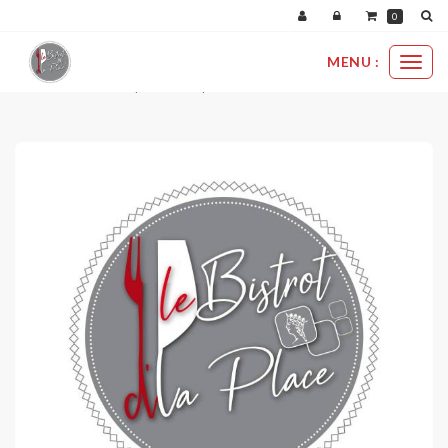
Panneau de gestion des cookies
0
MENU :
Ouvri
cartes cadeau
ce produit est pour vous !
le
menu