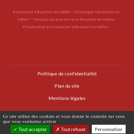
-
Restaurant à Beaufort-en-Vallée
Où manger à Beaufort-en-
-
-
Vallée ?
Restaurant avec terrasse Beaufort-en-Vallée
-
Privatisation de restaurant à Beaufort-en-Vallée
Politique de confidentialité
Plan du site
Mentions légales
Les photos sont des propriétés intellectuelles, toute reproduction
Ce site utilise des cookies et vous donne le controle sur ceux
que vous souhaitez activer
est interdite.
Tout accepter
Tout refuser
Personnaliser